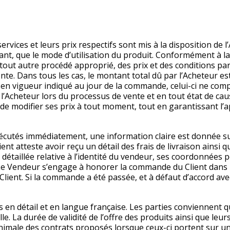
ervices et leurs prix respectifs sont mis à la disposition de 
ant, que le mode d’utilisation du produit. Conformément à l
tout autre procédé approprié, des prix et des conditions part
nte. Dans tous les cas, le montant total dû par l’Acheteur es
 en vigueur indiqué au jour de la commande, celui-ci ne comp
 l’Acheteur lors du processus de vente et en tout état de ca
de modifier ses prix à tout moment, tout en garantissant l’a
xécutés immédiatement, une information claire est donnée s
ient atteste avoir reçu un détail des frais de livraison ainsi 
 détaillée relative à l’identité du vendeur, ses coordonnées p
. Le Vendeur s’engage à honorer la commande du Client dans l
ient. Si la commande a été passée, et à défaut d’accord avec 
 en détail et en langue française. Les parties conviennent q
le. La durée de validité de l’offre des produits ainsi que leur
minimale des contrats proposés lorsque ceux-ci portent sur u