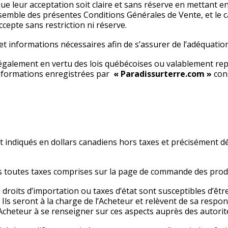
 leur acceptation soit claire et sans réserve en mettant en 
nsemble des présentes Conditions Générales de Vente, et le 
ccepte sans restriction ni réserve.
 et informations nécessaires afin de s’assurer de l’adéquation
 légalement en vertu des lois québécoises ou valablement r
 informations enregistrées par
« Paradissurterre.com »
cons
nt indiqués en dollars canadiens hors taxes et précisément d
s toutes taxes comprises sur la page de commande des produit
roits d’importation ou taxes d’état sont susceptibles d’être 
ls seront à la charge de l’Acheteur et relèvent de sa respon
 l’Acheteur à se renseigner sur ces aspects auprès des autori